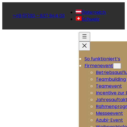
Österreich
+49 (0)30 – 837 944 03
Schweiz
So funktioniert’s
Firmenevent
Betriebsausfl
Teambuilding
Teamevent
Incentive zur
Jahresauftak
Rahmenprog
Messeevent
Azubi-Event
Weihnachtsfe