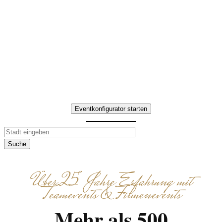
Essen in Rheinland-Pfalz, das Ihr
Team im Weinland durch
kulinarische Erlebnisse
zusammenbringt. Interaktive
Aufgaben, gemeinsames Kochen
und Genießen – individuell
abgestimmt.
Eventkonfigurator starten
Suche
Über 25 Jahre Erfahrung mit
Teamevents & Firmenevents
Mehr als 500