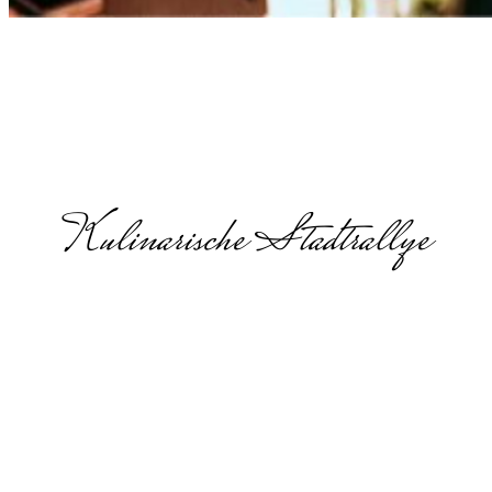
Kulinarische Stadtrallye
Teamevent
mit Essen in
Rheinland-