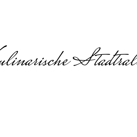
linarische Stadtral
nt mit Essen in S
mit Essen, kulinarisches Firmenev
Teambuilding in Stuttgart
ches Teamevent mit Maultaschen u