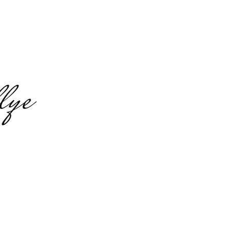
lye
tuttgart
ent & Food-
nd Spätzle