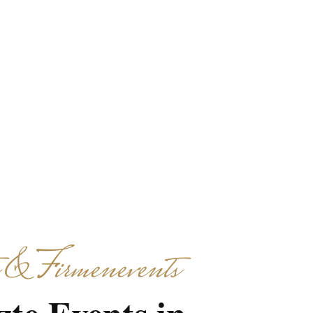
el durch kulinarische
hen und Genießen –
 & Firmenevents