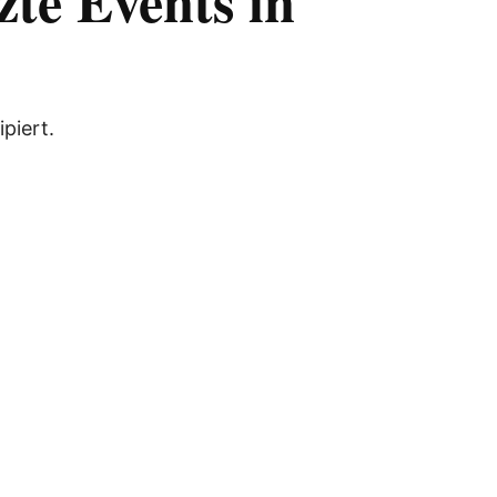
zte Events in
piert.