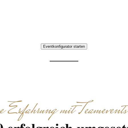
event mit Essen in Stuttgart, das Ihr Team im Kess
enbringt. Interaktive Aufgaben, gemeinsames Koc
individuell abgestimmt.
Eventkonfigurator starten
Erfahrung mit Teamevents