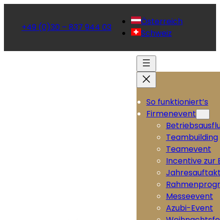
Österreich
+49 (0)30 – 837 944 03
Schweiz
So funktioniert’s
Firmenevent
Betriebsausfl
Teambuilding
Teamevent
Incentive zur
Jahresauftak
Rahmenprog
Messeevent
Azubi-Event
Weihnachtsfe