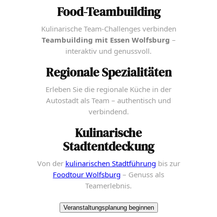
Food-Teambuilding
Kulinarische Team-Challenges verbinden
Teambuilding mit Essen Wolfsburg
–
interaktiv und genussvoll.
Regionale Spezialitäten
Erleben Sie die regionale Küche in der
Autostadt als Team – authentisch und
verbindend.
Kulinarische
Stadtentdeckung
Von der
kulinarischen Stadtführung
bis zur
Foodtour Wolfsburg
– Genuss als
Teamerlebnis.
Veranstaltungsplanung beginnen