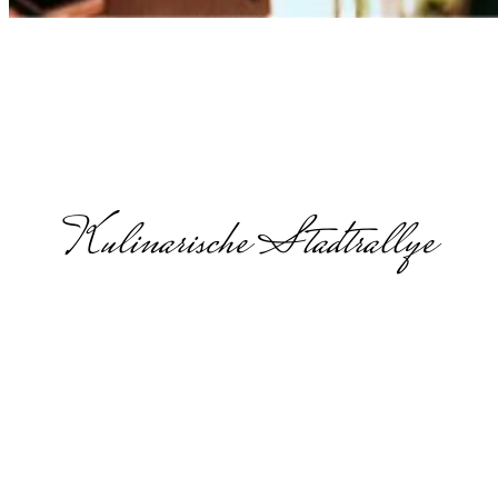
Kulinarische Stadtrallye
Teamevent
mit Essen in
Wolfsburg