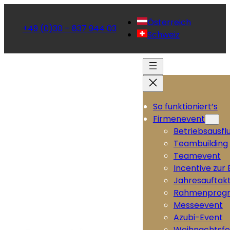
Österreich
+49 (0)30 – 837 944 03
Schweiz
So funktioniert’s
Firmenevent
Betriebsausfl
Teambuilding
Teamevent
Incentive zur
Jahresauftak
Rahmenprog
Messeevent
Azubi-Event
Weihnachtsfe