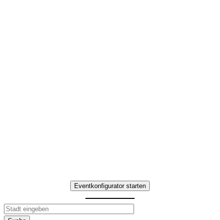
Weihnachtsfeier Firma
Ideen in Jena
Interaktives Team-
Erlebnis mit
kulinarischen Highlights
Erleben Sie Weihnachtsfeier Firma
Ideen in Jena – Teamaufgaben,
Genuss-Stationen und
gemeinsame Erlebnisse.
Eventkonfigurator starten