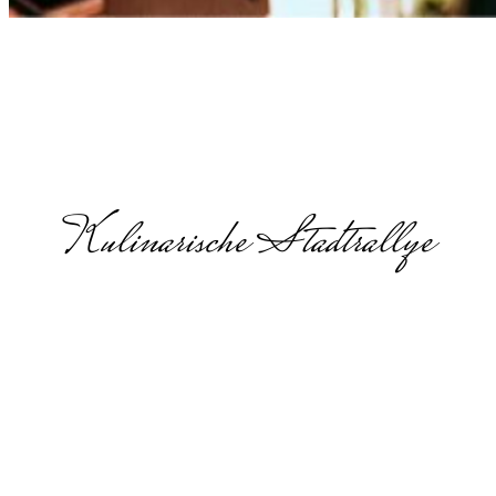
Kulinarische Stadtrallye
Weihnachtsfeie
Firma Ideen
in Jena