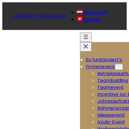
Österreich
+49 (0)30 – 837 944 03
Schweiz
So funktioniert’s
Firmenevent
Betriebsausfl
Teambuilding
Teamevent
Incentive zur
Jahresauftak
Rahmenprog
Messeevent
Azubi-Event
Weihnachtsfe