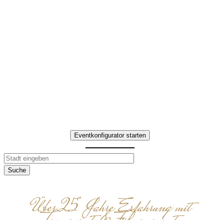
Interaktives Team-
Erlebnis mit
kulinarischen Highlights
Erleben Sie Food Tour in Dortmund
– Teamaufgaben, Genuss-
Stationen und gemeinsame
Erlebnisse.
Eventkonfigurator starten
Suche
Über 25 Jahre Erfahrung mit