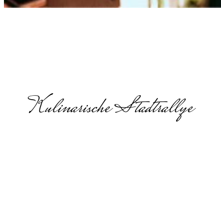
Kulinarische Stadtrallye
Food Tour in
Dortmund
Food Tour in Dortmund