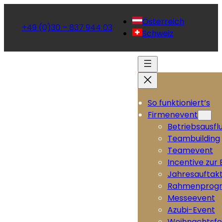
Österreich
+49 (0)30 – 837 944 03
Schweiz
So funktioniert’s
Firmenevent
Betriebsausfl
Teambuilding
Teamevent
Incentive zur
Jahresauftak
Rahmenprog
Messeevent
Azubi-Event
Weihnachtsfe