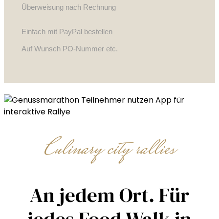
Überweisung nach Rechnung
Einfach mit PayPal bestellen
Auf Wunsch PO-Nummer etc.
Culinary city rallies
An jedem Ort. Für
jedes Food Walk in