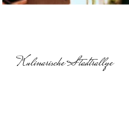
Kulinarische Stadtrallye
Food Walk in
Lübeck
Food Walk, Genuss-