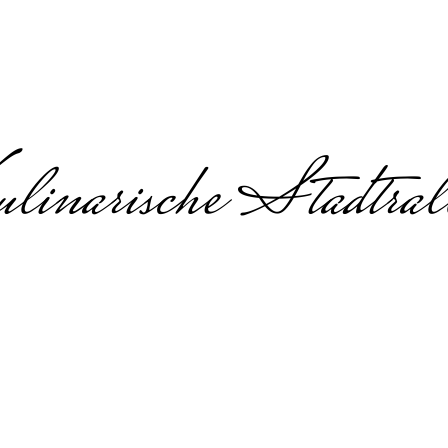
linarische Stadtral
ent mit Essen in
mit Essen, kulinarisches Firmenev
Teambuilding in Lübeck
linarisches Teamevent mit Marzi