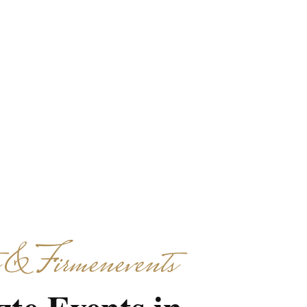
 Hansestadt durch
einsames Kochen und
 & Firmenevents