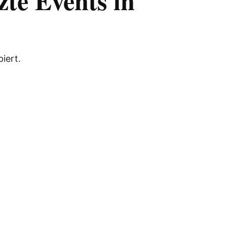
zte Events in
iert.