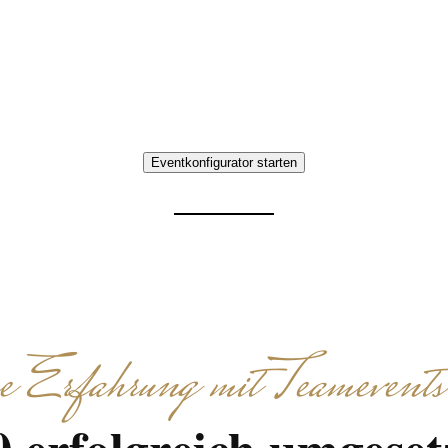
Teamevent mit Essen in Lübeck, das Ihr Team in der
nisse zusammenbringt. Interaktive Aufgaben, gem
Genießen – individuell abgestimmt.
Eventkonfigurator starten
Erfahrung mit Teamevents