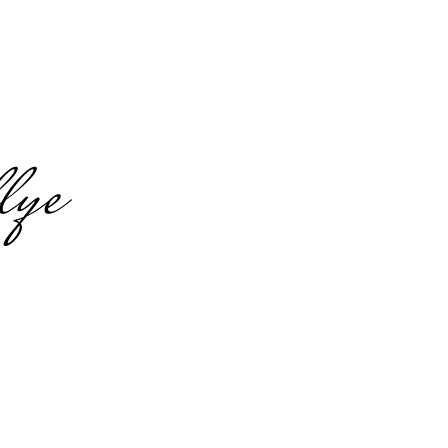
lye
 Lübeck
ent & Food-
pan