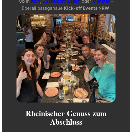
Ob in
Köln
,
Düsseldorf
,
Essen
oder
Münster
–
überall passgenaue
Kick-off Events NRW
.
Rheinischer Genuss zum
Abschluss