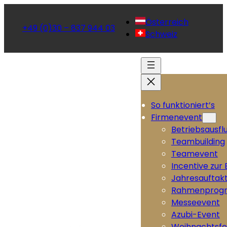
Österreich
+49 (0)30 – 837 944 03
Schweiz
So funktioniert’s
Firmenevent
Betriebsausfl
Teambuilding
Teamevent
Incentive zur
Jahresauftak
Rahmenprog
Messeevent
Azubi-Event
Weihnachtsfe