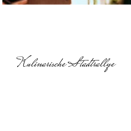
Kulinarische Stadtrallye
Jahresauftaktv
in
Nordrhein-