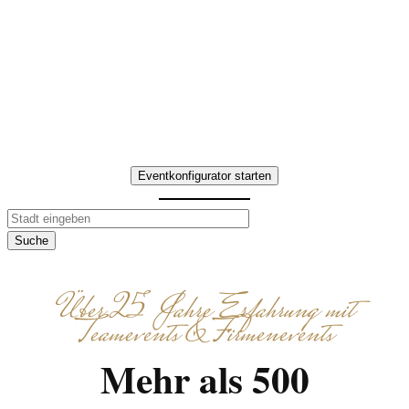
Jahresauftaktveranstaltung in
Nordrhein-Westfalen, die Ihr Team
zwischen Rhein und Ruhr motiviert.
Ob in Köln, Düsseldorf, Dortmund
oder Münster – jedes Format wird
individuell abgestimmt.
Eventkonfigurator starten
Suche
Über 25 Jahre Erfahrung mit
Teamevents & Firmenevents
Mehr als 500