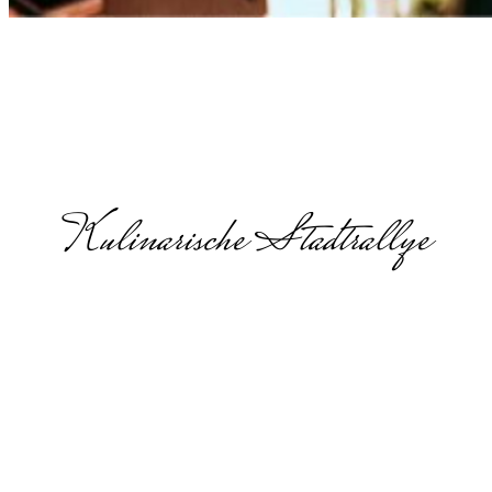
Kulinarische Stadtrallye
Jahresauftaktv
in Essen
Jahresauftakt, Kick-off-