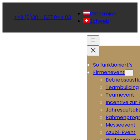
Österreich
+49 (0)30 – 837 944 03
Schweiz
So funktioniert’s
Firmenevent
Betriebsausfl
Teambuilding
Teamevent
Incentive zur
Jahresauftak
Rahmenprog
Messeevent
Azubi-Event
Weihnachtsfe