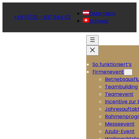
Österreich
+49 (0)30 – 837 944 03
Schweiz
So funktioniert’s
Firmenevent
Betriebsausfl
Teambuilding
Teamevent
Incentive zur
Jahresauftak
Rahmenprog
Messeevent
Azubi-Event
Weihnachtsfe