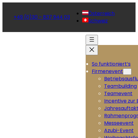
Österreich
+49 (0)30 – 837 944 03
Schweiz
So funktioniert’s
Firmenevent
Betriebsausfl
Teambuilding
Teamevent
Incentive zur
Jahresauftak
Rahmenprog
Messeevent
Azubi-Event
Weihnachtsfe