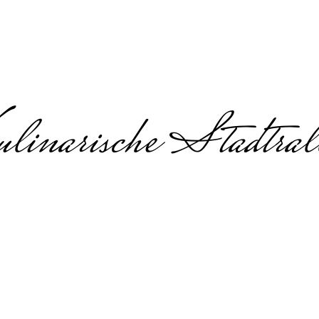
linarische Stadtral
 Escape Game in
Outdoor Escape Game in Hambur
es Team-Erlebnis mit kulinarischen
or Escape Game in Hamburg – Teamaufgaben, Ge