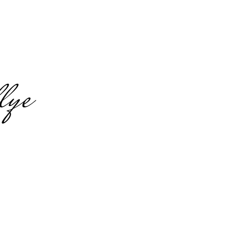
lye
 Hamburg
g
 Highlights
nuss-Stationen und