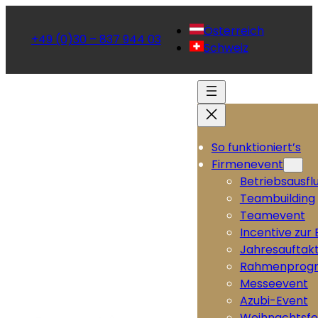
Österreich
+49 (0)30 – 837 944 03
Schweiz
So funktioniert’s
Firmenevent
Betriebsausfl
Teambuilding
Teamevent
Incentive zur
Jahresauftak
Rahmenprog
Messeevent
Azubi-Event
Weihnachtsfe