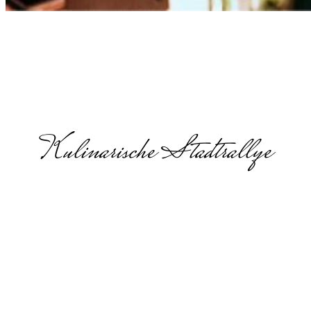
Kulinarische Stadtrallye
Gourmet
Detectives in
Baden-