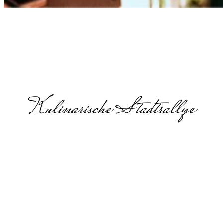
Kulinarische Stadtrallye
Kulinarische
Schnitzeljagd
in Baden-