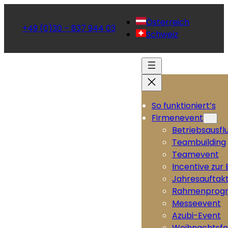
Österreich
+49 (0)30 – 837 944 03
Schweiz
So funktioniert’s
Firmenevent
Betriebsausfl
Teambuilding
Teamevent
Incentive zur
Jahresauftak
Rahmenprog
Messeevent
Azubi-Event
Weihnachtsfe