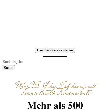
Erleben Sie eine Kulinarische
Schnitzeljagd in Baden-
Württemberg im Südwesten –
interaktive Aufgaben, lokale
Spezialitäten und gemeinsames
Entdecken.
Eventkonfigurator starten
Suche
Über 25 Jahre Erfahrung mit
Teamevents & Firmenevents
Mehr als 500