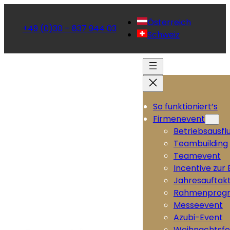
Österreich
+49 (0)30 – 837 944 03
Schweiz
So funktioniert’s
Firmenevent
Betriebsausfl
Teambuilding
Teamevent
Incentive zur
Jahresauftak
Rahmenprog
Messeevent
Azubi-Event
Weihnachtsfe