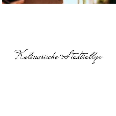
Kulinarische Stadtrallye
Kulinarische
Stadttour in
Baden-