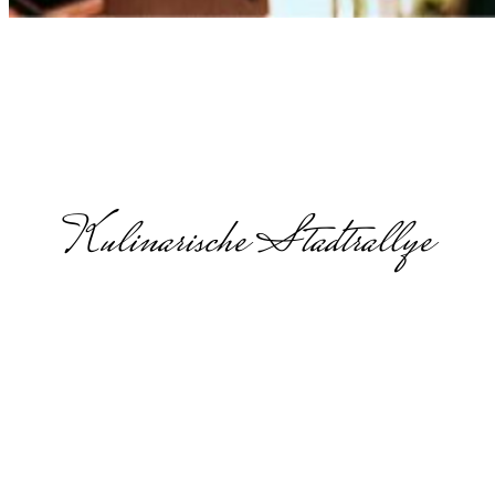
Kulinarische Stadtrallye
Offsite
Meeting in
Lübeck