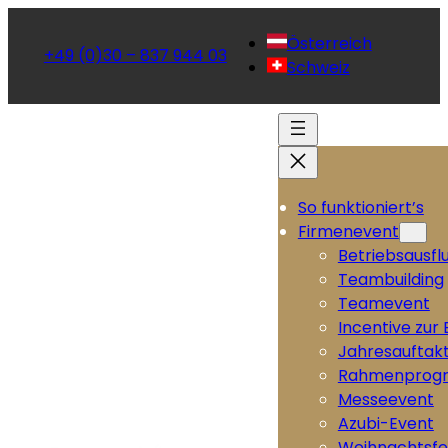
Österreich
+49 (0)30 – 837 944 03
Schweiz
So funktioniert’s
Firmenevent
Betriebsausfl
Teambuilding
Teamevent
Incentive zur
Jahresauftak
Rahmenprog
Messeevent
Azubi-Event
Weihnachtsfe